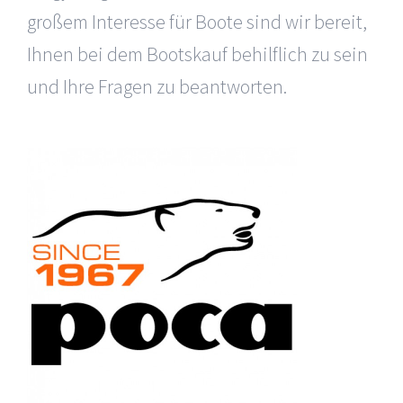
großem Interesse für Boote sind wir bereit,
Ihnen bei dem Bootskauf behilflich zu sein
und Ihre Fragen zu beantworten.